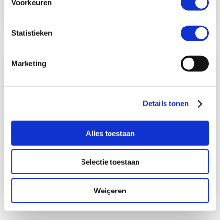
Voorkeuren
Statistieken
Marketing
Partijen tekenen voor betere informatie-
uitwisseling slim laden elektrische auto’s
Details tonen
Alles toestaan
Selectie toestaan
Lees verder
Weigeren