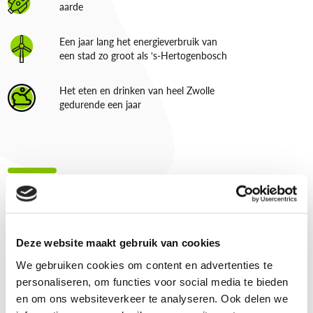
aarde
Een jaar lang het energieverbruik van
een stad zo groot als ‘s-Hertogenbosch
Het eten en drinken van heel Zwolle
gedurende een jaar
Uitschrijven CO2
compensatieprogramma
Deze website maakt gebruik van cookies
We gebruiken cookies om content en advertenties te
personaliseren, om functies voor social media te bieden
Wil jij met je bedrijf uitschrijven uit het Travelcard Co2
en om ons websiteverkeer te analyseren. Ook delen we
compensatieprogramma? Laat je gegevens achter en wij brengen niet