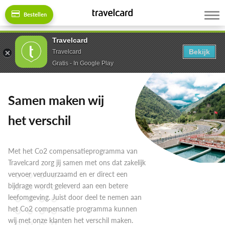
Bestellen
Travelcard
Bekijk
Travelcard
Gratis - In Google Play
Samen maken wij
het verschil
Met het Co2 compensatieprogramma van
Travelcard zorg jij samen met ons dat zakelijk
vervoer verduurzaamd en er direct een
bijdrage wordt geleverd aan een betere
leefomgeving. Juist door deel te nemen aan
het Co2 compensatie programma kunnen
wij met onze klanten het verschil maken.