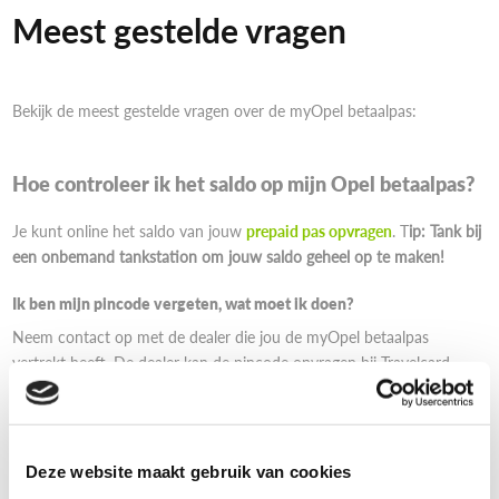
Meest gestelde vragen
Bekijk de meest gestelde vragen over de myOpel betaalpas:
Hoe controleer ik het saldo op mijn Opel betaalpas?
Je kunt online het saldo van jouw
prepaid pas opvragen
. T
ip: Tank bij
een onbemand tankstation om jouw saldo geheel op te maken!
Ik ben mijn pincode vergeten, wat moet ik doen?
Neem contact op met de dealer die jou de myOpel betaalpas
vertrekt heeft. De dealer kan de pincode opvragen bij Travelcard.
Ik ben mijn myOpel betaalpas verloren, wat moet ik doen?
Neem contact op met de dealer die jou de myOpel betaalpas
vertrekt heeft. De dealer kan een nieuwe betaalpas opvragen bij
Deze website maakt gebruik van cookies
Travelcard. Het resterende tegoed zal overgezet worden op de