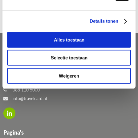
afgerond. Kies je ‘ nee’ dan zal je de aanvullende vraag krijgen om de
kilometerstand in te vullen. Dit kan handig zijn voor jouw eigen
administratie maar is niet verplicht.
Details tonen
Alles toestaan
Contact
Selectie toestaan
P.J. Oudweg 4
1314 CH Almere
Weigeren
088 110 5000
info@travelcard.nl
Pagina's