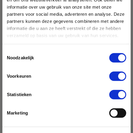
informatie over uw gebruik van onze site met onze
partners voor social media, adverteren en analyse. Deze
Contact
partners kunnen deze gegevens combineren met andere
informatie die u aan ze heeft verstrekt of die ze hebben
P.J. Oudweg 4
verzameld op basis van uw gebruik van hun services.
1314 CH Almere
Toestemmingsselectie
088 110 5000
Noodzakelijk
info@travelcard.nl
Voorkeuren
Pagina's
Statistieken
Blogs en Nieuws
Handleidingen, Formulieren en Aanvragen
Marketing
Korting op brandstof?
Storingen