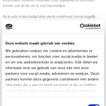
veroorzaken. Anderen materialen zoals vogelpoep en boomhars
kunnen ook de lak van je auto beschadigen.
Als je auto is beschadigd door slecht onderhoud, kun je mogelijk
problemen krijgen als je de auto ooit zou verkopen. Met een
leaseauto loop je het risico dat je een boete moet betalen als je de
auto inlevert. Slecht onderhoud staat vaak gelijk met extra kosten.
Deze website maakt gebruik van cookies
We gebruiken cookies om content en advertenties te
personaliseren, om functies voor social media te bieden
Verschillende wasstraten
en om ons websiteverkeer te analyseren. Ook delen we
informatie over uw gebruik van onze site met onze
partners voor social media, adverteren en analyse. Deze
Bij de meeste wasstraten is de wasbeurt binnen een paar minuten
partners kunnen deze gegevens combineren met andere
klaar, waardoor je tijdens een meeting of onderweg naar kantoor je
informatie die u aan ze heeft verstrekt of die ze hebben
auto snel weer kan laten glimmen.
verzameld op basis van uw gebruik van hun services.
De twee meest voorkomende wasstraten zijn de ‘roll-over’ en de
Toestemmingsselectie
klassieke wasstraat.