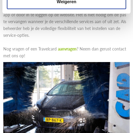
Jij, of de wagenparkbeheerder, kan ook bepalen welke passen de
Weigeren
optie hebben om de auto te wassen. Dit kan ingesteld worden via de
app of door in te loggen op de website. Het is niet nodig om de pas
te vervangen wanneer je de verschillende services aan of uit zet. Als
beheerder heb je de volledige flexibiliteit van het instellen van de
service-opties.
Nog vragen of een Travelcard
aanvragen
? Neem dan gerust contact
met ons op!