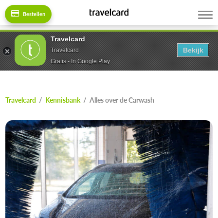
Bestellen
Travelcard
Bekijk
Travelcard
Gratis - In Google Play
Travelcard
/
Kennisbank
/
Alles over de Carwash