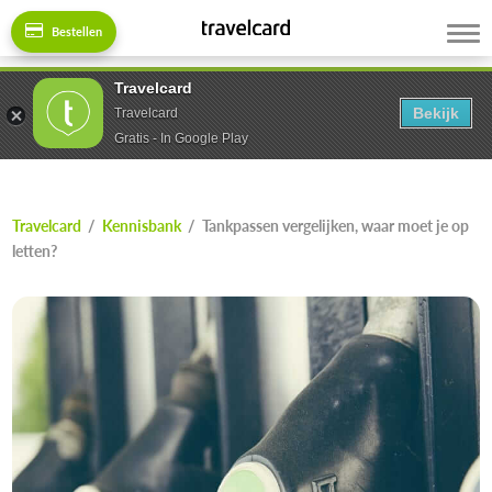
Bestellen
Travelcard
Bekijk
Travelcard
Gratis - In Google Play
Travelcard
/
Kennisbank
/
Tankpassen vergelijken, waar moet je op
letten?