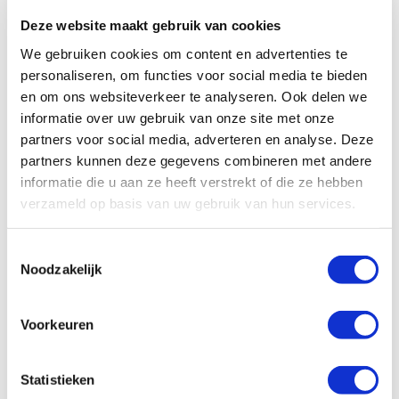
Deze website maakt gebruik van cookies
We gebruiken cookies om content en advertenties te
Vergelijken op kosten van een
personaliseren, om functies voor social media te bieden
tankpas
en om ons websiteverkeer te analyseren. Ook delen we
informatie over uw gebruik van onze site met onze
partners voor social media, adverteren en analyse. Deze
partners kunnen deze gegevens combineren met andere
Er kunnen kostenverschillen zijn tussen diverse tankpassen. Vooral
informatie die u aan ze heeft verstrekt of die ze hebben
tussen merkgebonden en universele tankpassen kunnen de
verzameld op basis van uw gebruik van hun services.
verschillen duidelijk aanwezig zijn. Dit komt uiteraard omdat je bij de
keuze voor een merkgebonden tankpas de brandstof ook bij deze
aanbieder zal afnemen. Bij een universele tankpas is de aanbieder
Toestemmingsselectie
geen brandstofleverancier. Dit zorgt ervoor dat de kosten voor de
Noodzakelijk
tankpas hoger uit kunnen vallen. Je krijgt daar wel weer extra’s voor
terug zoals het overal kunnen tanken en de aanvullende diensten. Bij
Voorkeuren
jouw tankpas vergelijking is het daarom van belang om helder te
hebben wat je verwacht van een tankpas en de mogelijkheden.
Statistieken