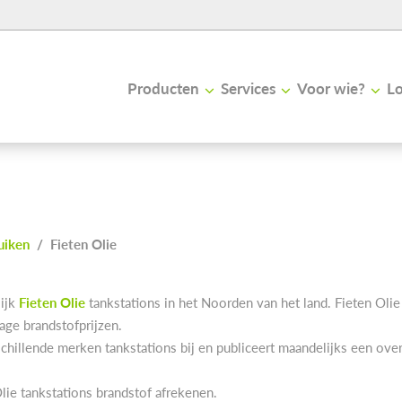
Producten
Services
Voor wie?
Lo
uiken
/
Fieten Olie
lijk
Fieten Olie
tankstations in het Noorden van het land. Fieten Ol
lage brandstofprijzen.
schillende merken tankstations bij en publiceert maandelijks een ove
Olie tankstations brandstof afrekenen.