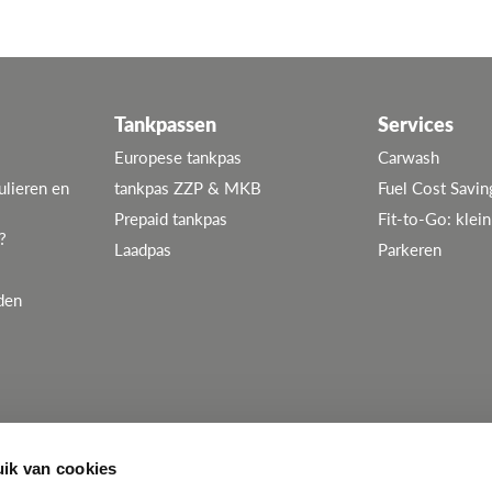
Tankpassen
Services
Europese tankpas
Carwash
ulieren en
tankpas ZZP & MKB
Fuel Cost Savin
Prepaid tankpas
Fit-to-Go: klei
?
Laadpas
Parkeren
den
ik van cookies