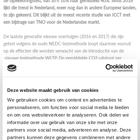
de typekeuringstest, van zo’n 10% naar gemiddeld 40%. Sinds 2016
lijkt die trend in Nederland, meer nog dan in andere Europese landen,
te zijn gekeerd. Dit blijkt uit de meest recente studie van ICCT met
een bijdrage van TNO voor de Nederlandse markt.
De laatste generatie nieuwe voertuigen (2016 en 2017) die zijn
getest volgens de oude NEDC-testmethode loopt daarmee vooruit
op de effecten die worden verwacht van de introductie van de
nieuwe testmethode WLTP. De gemiddelde CO2-uitstoot per
kilometer van nieuwe voertuigen daalt voor het eerst sinds lange tijd
niet meer. In Nederland hangt deze verandering ook sterk samen met
de gestegen verkoop van minder zuinige voertuigen na 2015. Dit is
een gevolg van de versobering van de belastingvoordelen voor
Deze website maakt gebruik van cookies
voertuigen met een lage CO2-typekeuringswaarde vanaf januari
We gebruiken cookies om content en advertenties te
2016.
personaliseren, om functies voor social media te bieden
en om ons websiteverkeer te analyseren. Ook delen we
TNO monitort sinds 2009, met de medewerking van Travelcard
informatie over uw gebruik van onze site met onze
Nederland BV, het brandstofverbruik en de CO2-uitstoot van
partners voor social media, adverteren en analyse. Deze
personenauto’s in de praktijk. Deze getallen zijn in Nederland de
basis voor berekening van de netto effecten van Europees bronbeleid
partners kunnen deze gegevens combineren met andere