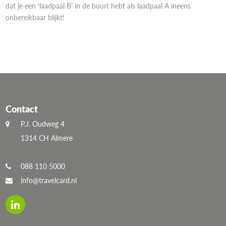
dat je een ‘laadpaal B’ in de buurt hebt als laadpaal A ineens
onbereikbaar blijkt!
Contact
P.J. Oudweg 4
1314 CH Almere
088 110 5000
info@travelcard.nl