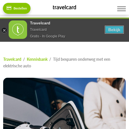
Bestellen
Travelcard
Bekijk
Travelcard
Gratis - In Google Play
Travelcard
/
Kennisbank
/
Tijd besparen onderweg met een
elektrische auto