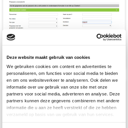
Deze website maakt gebruik van cookies
We gebruiken cookies om content en advertenties te
personaliseren, om functies voor social media te bieden
en om ons websiteverkeer te analyseren. Ook delen we
informatie over uw gebruik van onze site met onze
Stap 3
partners voor social media, adverteren en analyse. Deze
Naast het kenteken ziet u de menuknop, kies hier voor ‘PIN
partners kunnen deze gegevens combineren met andere
opnieuw verzenden’.
informatie die u aan ze heeft verstrekt of die ze hebben
verzameld op basis van uw gebruik van hun services.