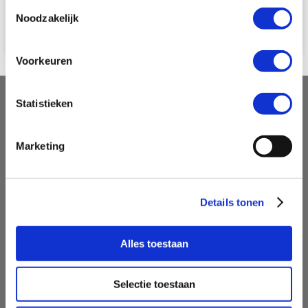
Toestemmingsselectie
Noodzakelijk
Voorkeuren
Statistieken
Contact
P.J. Oudweg 4
Marketing
1314 CH Almere
Details tonen
088 110 5000
info@travelcard.nl
Alles toestaan
Selectie toestaan
Pagina's